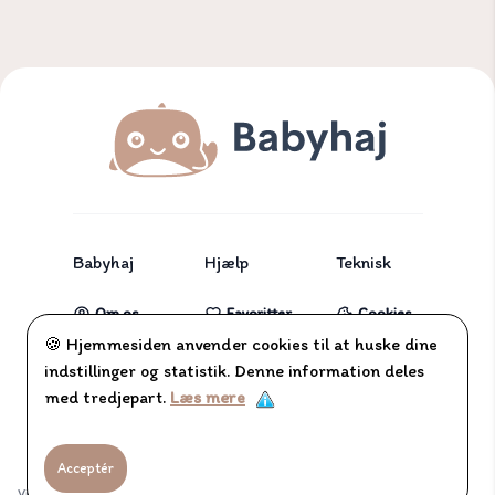
Babyhaj
Hjælp
Teknisk
Om os
Favoritter
Cookies
🍪 Hjemmesiden anvender cookies til at huske dine
Partnere
Tjekliste
indstillinger og statistik. Denne information deles
Blog
med tredjepart.
Læs mere
Kontakt
Acceptér
Vi samarbejder med en række firmaer, og henviser til disse gennem affiliate