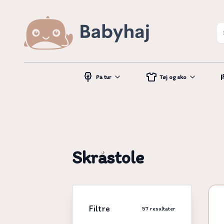
På tur
Tøj og sko
Skråstole
Filtre
57
resultater