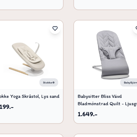
Stokke®
BabyBjör
okke Yoga Skråstol, Lys sand
Babysitter Bliss Vävd
Bladmönstrad Quilt - Ljusg
199.-
1.649.-