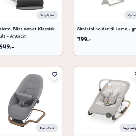
BabyBjörn
Cybe
råstol Bliss Vævet Klassisk
Skråstol holder til Lemo - g
ilt - Antacit
799.-
.649.-
Maxi-Cosi
Ingenuit