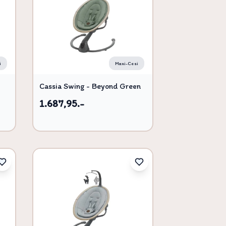
Titel, A-Å
Titel, Å-A
i
Maxi-Cosi
Cassia Swing - Beyond Green
1.687,95.-