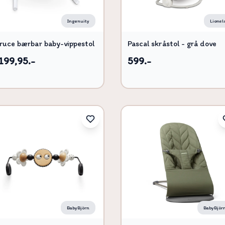
Ingenuity
Lionel
ruce bærbar baby-vippestol
Pascal skråstol - grå dove
199,95.-
599.-
BabyBjörn
BabyBjör