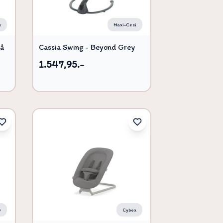
x
Maxi-Cosi
rå
Cassia Swing - Beyond Grey
1.547,95.-
y
Cybex