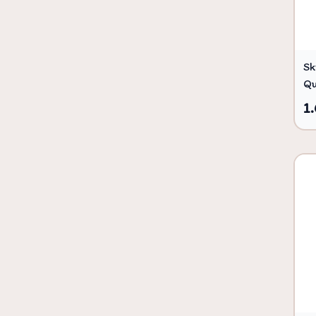
Sk
Qu
1