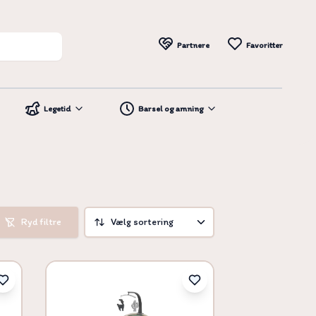
Partnere
Favoritter
Legetid
Barsel og amning
Ryd filtre
Vælg sortering
Vælg sortering
Pris høj til lav
Pris lav til høj