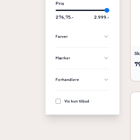
Pris
276,75.-
2.999.-
Farver
Sk
Mærker
7
Forhandlere
Vis kun tilbud