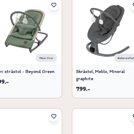
Maxi-Cosi
Bebeconfor
Kori stråstol - Beyond Green
Skråstol, Melilo, Mineral
graphite
99.-
799.-