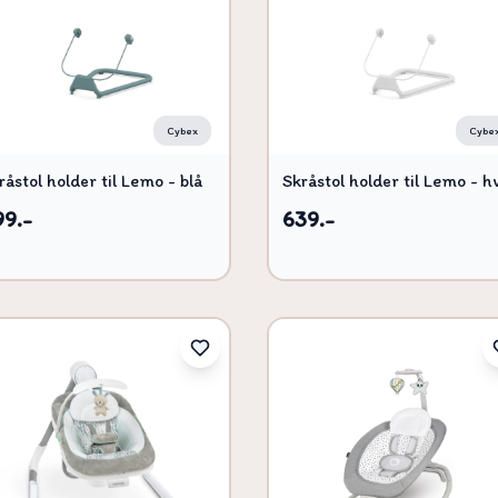
Cybex
Cybe
råstol holder til Lemo - blå
Skråstol holder til Lemo - h
99.-
639.-