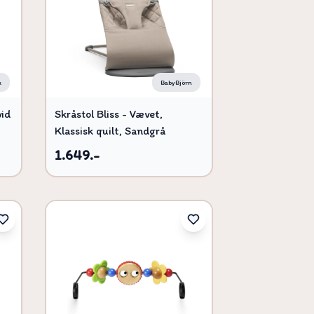
x
BabyBjörn
vid
Skråstol Bliss - Vævet,
Klassisk quilt, Sandgrå
1.649.-