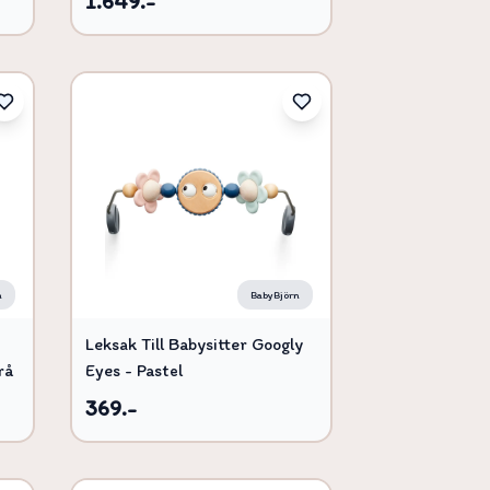
1.649.-
n
BabyBjörn
Leksak Till Babysitter Googly
rå
Eyes - Pastel
369.-