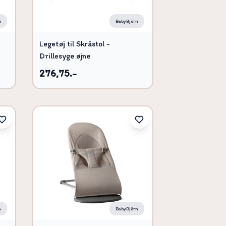
o
BabyBjörn
Legetøj til Skråstol -
Drillesyge øjne
276,75.-
n
BabyBjörn