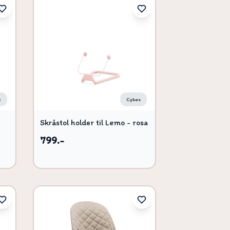
t
Cybex
Skråstol holder til Lemo - rosa
799.-