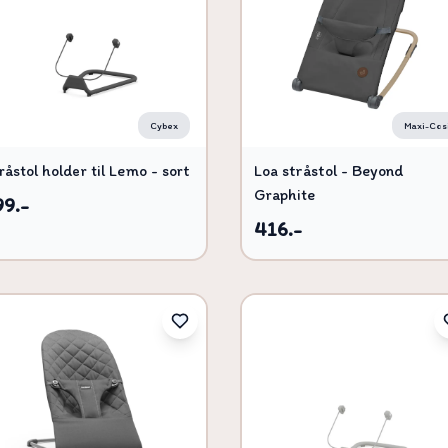
Cybex
Maxi-Cos
råstol holder til Lemo - sort
Loa stråstol - Beyond
Graphite
99.-
416.-