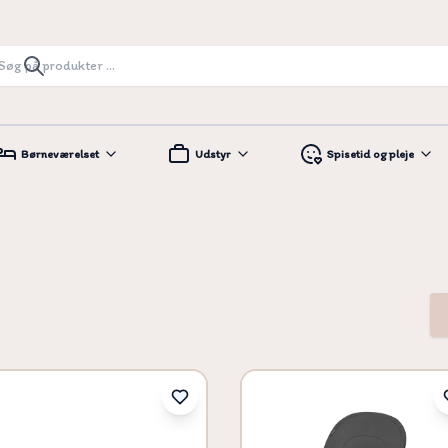
Børneværelset
Udstyr
Spisetid og pleje