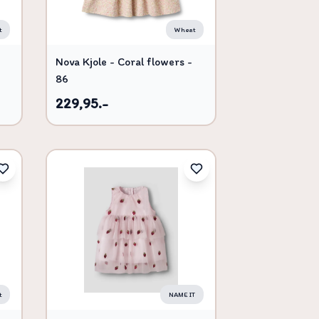
t
Wheat
Nova Kjole - Coral flowers -
86
229,95.-
t
NAME IT