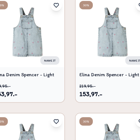
30%
30%
NAME IT
NAME I
ina Denim Spencer - Light
Elina Denim Spencer - Light
ue bleached denim - 98
blue bleached denim - 92
9,95.-
219,95.-
53,97.-
153,97.-
30%
30%