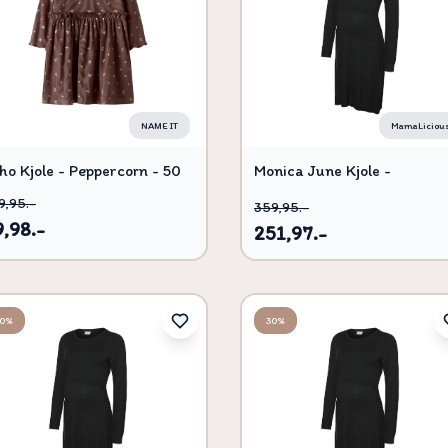
NAME IT
MamaLiciou
ho Kjole - Peppercorn - 50
Monica June Kjole -
BS000088 - M
9,95.-
359,95.-
,98.-
251,97.-
30%
30%