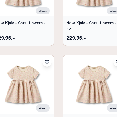
Wheat
Whea
va Kjole - Coral flowers -
Nova Kjole - Coral flowers -
0
62
29,95.-
229,95.-
Wheat
Whea