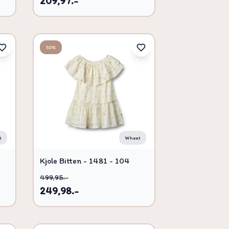
209,97.-
50%
t
Wheat
Kjole Bitten - 1481 - 104
499,95.-
249,98.-