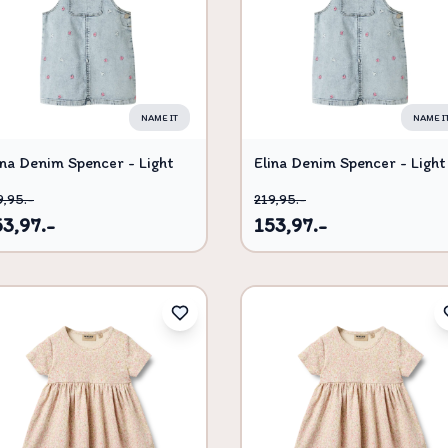
NAME IT
NAME I
ina Denim Spencer - Light
Elina Denim Spencer - Light
ue bleached denim - 104
blue bleached denim - 116
9,95.-
219,95.-
53,97.-
153,97.-