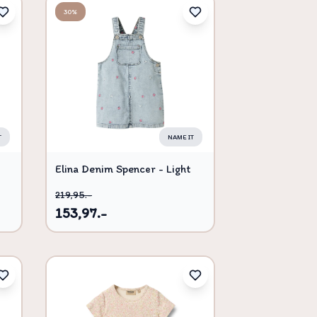
30%
T
NAME IT
Elina Denim Spencer - Light
blue bleached denim - 110
219,95.-
153,97.-