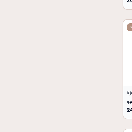
2
Kj
49
2