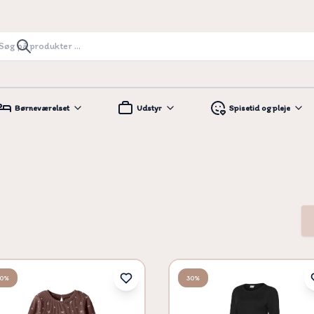
Børneværelset
Udstyr
Spisetid og pleje
50%
30%