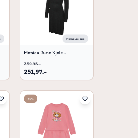
Titel, A-Å
Titel, Å-A
s
MamaLicious
Monica June Kjole -
BS000088 - L
359,95.-
251,97.-
30%