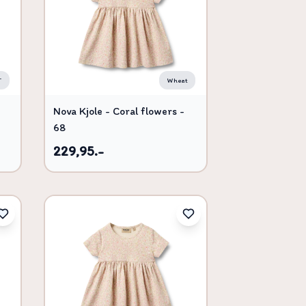
T
Wheat
Nova Kjole - Coral flowers -
68
229,95.-