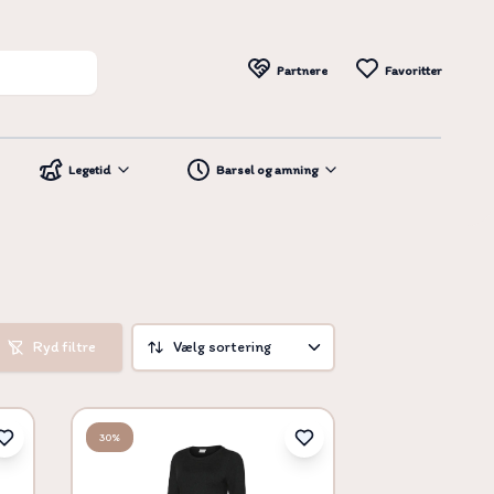
Partnere
Favoritter
Legetid
Barsel og amning
Ryd filtre
Vælg sortering
Vælg sortering
30%
Pris høj til lav
Pris lav til høj