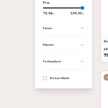
Pris
79,98.-
399,95.-
Farver
So
Mærker
15
79
Forhandlere
Vis kun tilbud