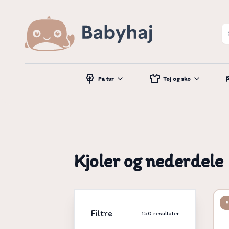
På tur
Tøj og sko
Kjoler og nederdele
Filtre
150
resultater