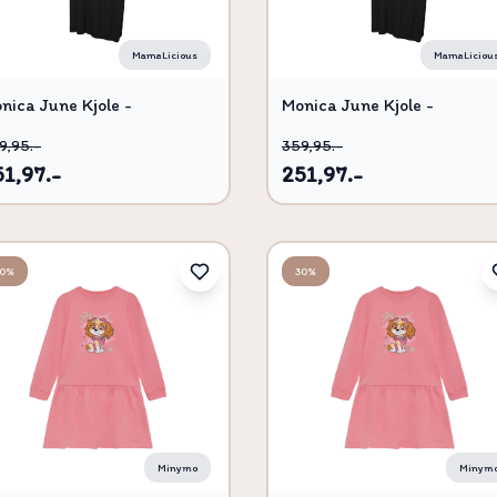
MamaLicious
MamaLiciou
nica June Kjole -
Monica June Kjole -
000088 - XL
BS000088 - S
9,95.-
359,95.-
51,97.-
251,97.-
30%
30%
Minymo
Minym