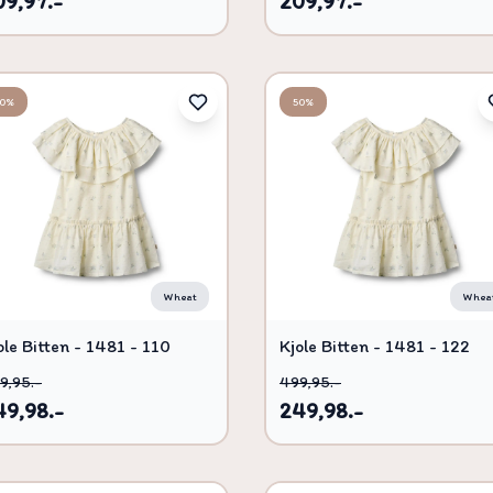
09,97.-
209,97.-
50%
50%
Wheat
Whea
ole Bitten - 1481 - 110
Kjole Bitten - 1481 - 122
9,95.-
499,95.-
49,98.-
249,98.-