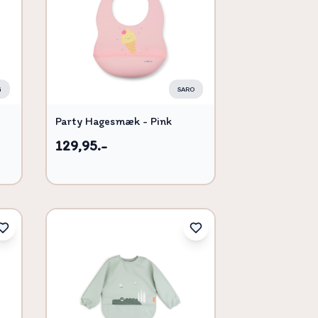
Titel, A-Å
Titel, Å-A
i
SARO
Party Hagesmæk - Pink
129,95.-