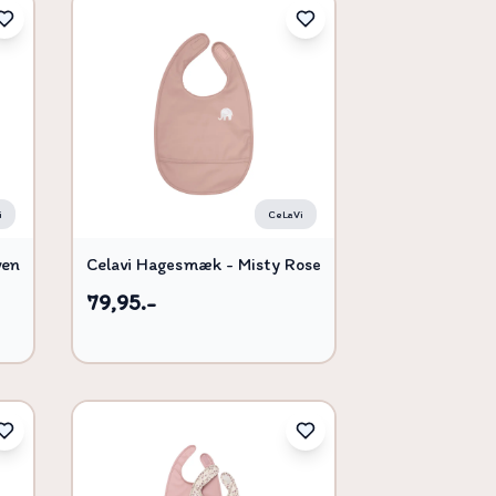
i
CeLaVi
ven
Celavi Hagesmæk - Misty Rose
79,95.-