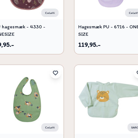
CeLaVi
CeLaV
 hagesmæk - 4330 -
Hagesmæk PU - 6716 - ON
NESIZE
SIZE
,95.-
119,95.-
CeLaVi
SAR