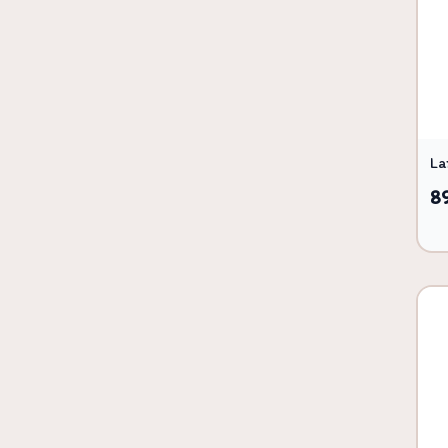
La
89