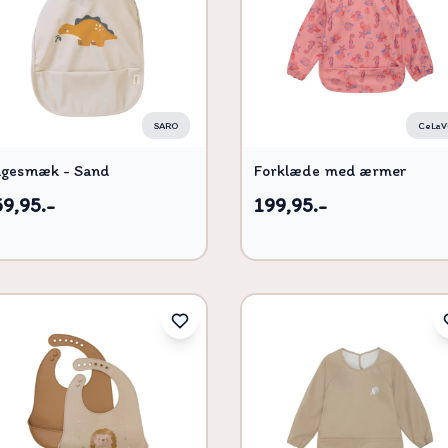
SARO
CeLaV
gesmæk - Sand
Forklæde med ærmer
59,95.-
199,95.-