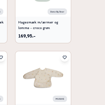
i
Done By Deer
æk
Hagesmæk m/ærmer og
lomme - croco grøn
169,95.-
i
MUSHIE