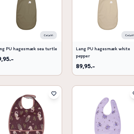
CeLaVi
CeLaV
ng PU hagesmæk sea turtle
Lang PU hagesmæk white
pepper
,95.-
89,95.-