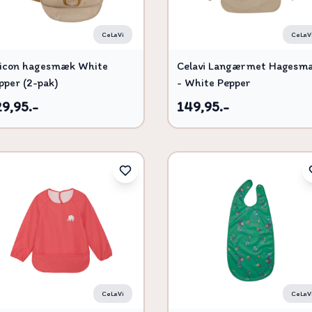
CeLaVi
CeLaV
licon hagesmæk White
Celavi Langærmet Hagesm
pper (2-pak)
- White Pepper
29,95.-
149,95.-
CeLaVi
CeLaV