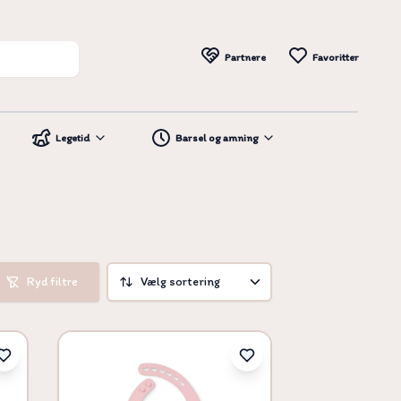
Partnere
Favoritter
Legetid
Barsel og amning
Ryd filtre
Vælg sortering
Vælg sortering
Pris høj til lav
Pris lav til høj