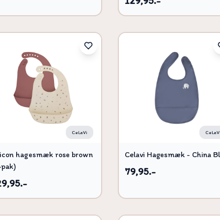
129,95.-
CeLaVi
CeLaV
licon hagesmæk rose brown
Celavi Hagesmæk - China B
-pak)
79,95.-
29,95.-