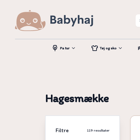
På tur
Tøj og sko
Hagesmække
Filtre
119
resultater