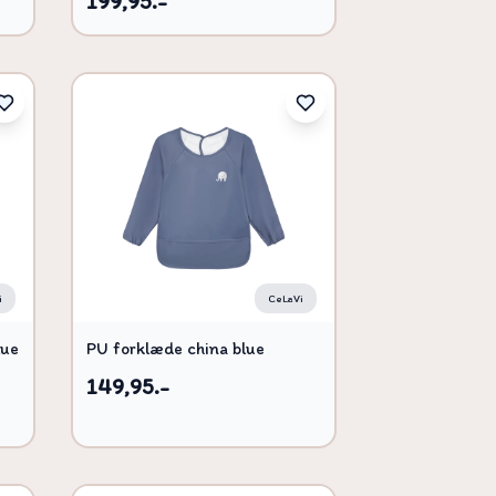
199,95.-
i
CeLaVi
lue
PU forklæde china blue
149,95.-