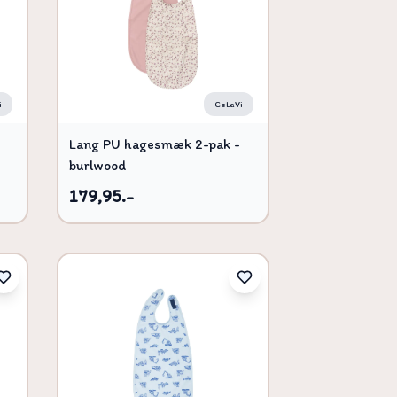
i
CeLaVi
Lang PU hagesmæk 2-pak -
burlwood
179,95.-