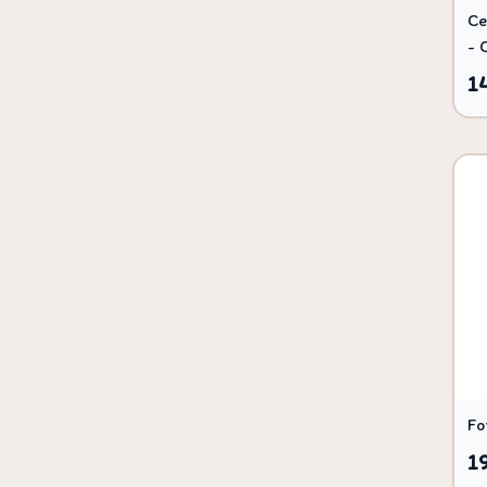
Ce
- 
1
Fo
1