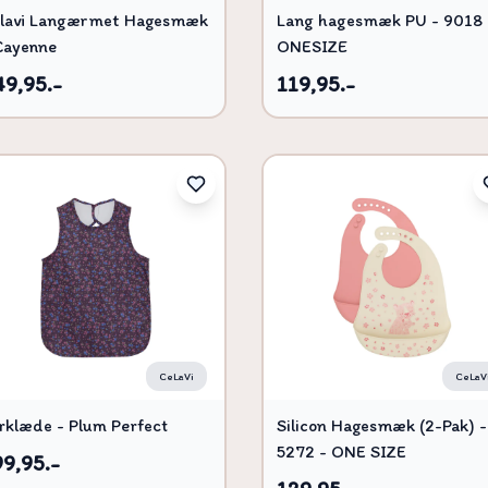
lavi Langærmet Hagesmæk
Lang hagesmæk PU - 9018 
Cayenne
ONESIZE
49,95.-
119,95.-
CeLaVi
CeLaV
rklæde - Plum Perfect
Silicon Hagesmæk (2-Pak) -
5272 - ONE SIZE
99,95.-