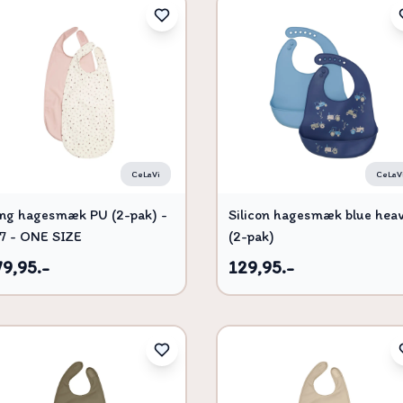
CeLaVi
CeLaV
ng hagesmæk PU (2-pak) -
Silicon hagesmæk blue hea
7 - ONE SIZE
(2-pak)
79,95.-
129,95.-