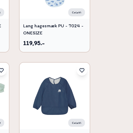
i
CeLaVi
E
Lang hagesmæk PU - 7024 -
ONESIZE
119,95.-
O
CeLaVi