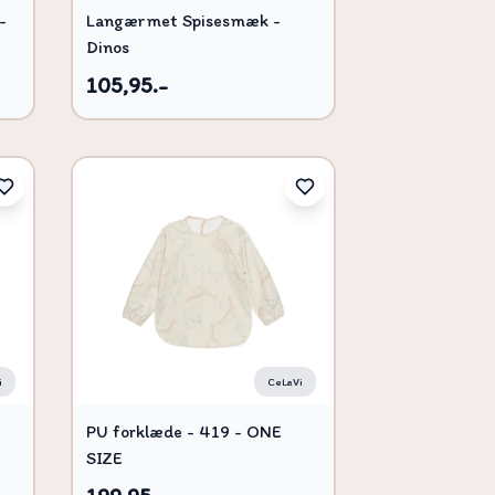
-
Langærmet Spisesmæk -
Dinos
105,95.-
i
CeLaVi
PU forklæde - 419 - ONE
SIZE