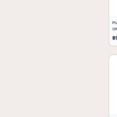
PU
O
89