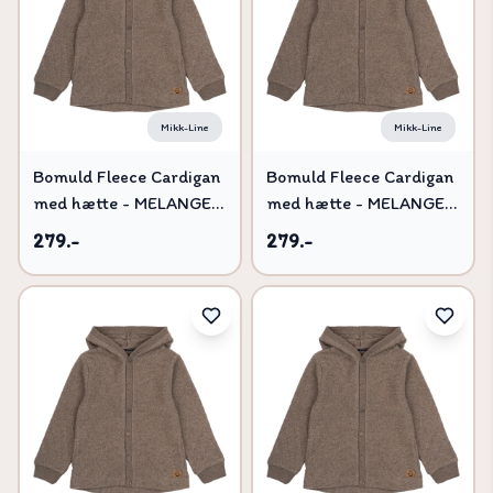
Pris lav til høj
Titel, A-Å
Titel, Å-A
Mikk-Line
Mikk-Line
Bomuld Fleece Cardigan
Bomuld Fleece Cardigan
med hætte - MELANGE
med hætte - MELANGE
DENVER - 74
DENVER - 92
279.-
279.-