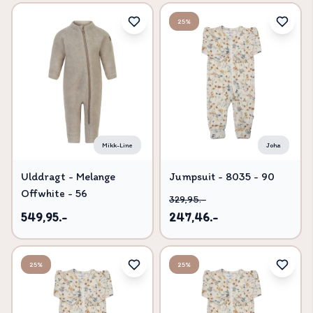
25%
Mikk-Line
Joha
Ulddragt - Melange
Jumpsuit - 8035 - 90
Offwhite - 56
329,95.-
549,95.-
247,46.-
25%
25%