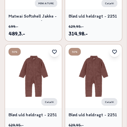
MINI A TURE
CeLaVi
Matwai Softshell Jakke -
Blød uld heldragt - 2251
Grey brown - 4 ÅR/104
- 100
699.-
629,95.-
489,3.-
314,98.-
50%
50%
CeLaVi
CeLaVi
Blød uld heldragt - 2251
Blød uld heldragt - 2251
- 70
- 50
629,95.-
629,95.-