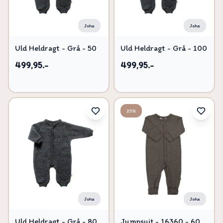
Joha
Joha
Uld Heldragt - Grå - 50
Uld Heldragt - Grå - 100
499,95.-
499,95.-
25%
Joha
Joha
Uld Heldragt - Grå - 80
Jumpsuit - 16360 - 60