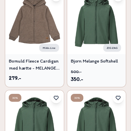
Mikk-Line
ZIG ZAG
Bomuld Fleece Cardigan
Bjorn Melange Softshell
med hætte - MELANGE
Jakke W-PRO 8000 -
500.-
DENVER - 62
Trekking Green - 110
279.-
350.-
30%
30%