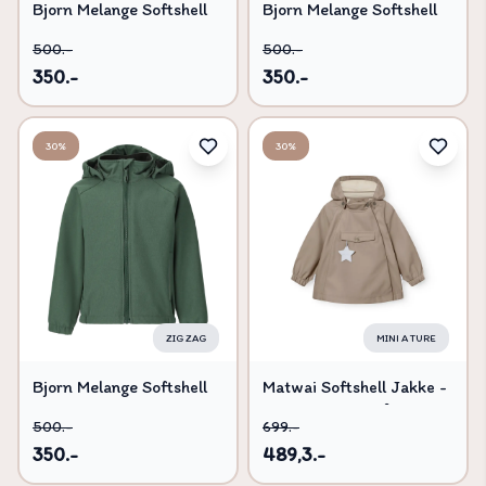
Bjorn Melange Softshell
Bjorn Melange Softshell
Jakke W-PRO 8000 -
Jakke W-PRO 8000 -
500.-
500.-
Trekking Green - 116
Trekking Green - 92
350.-
350.-
30%
30%
ZIG ZAG
MINI A TURE
Bjorn Melange Softshell
Matwai Softshell Jakke -
Jakke W-PRO 8000 -
Grey brown - 2 ÅR/92
500.-
699.-
Trekking Green - 128
350.-
489,3.-