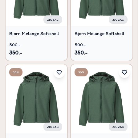
ZIG ZAG
ZIG ZAG
Bjorn Melange Softshell
Bjorn Melange Softshell
Jakke W-PRO 8000 -
Jakke W-PRO 8000 -
500.-
500.-
Trekking Green - 98
Trekking Green - 104
350.-
350.-
30%
30%
ZIG ZAG
ZIG ZAG