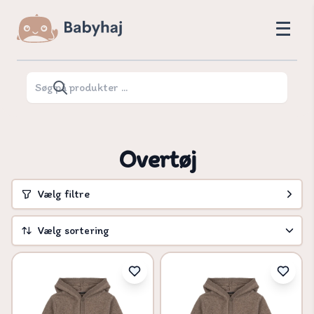
Overtøj
Vælg filtre
Vælg sortering
Vælg sortering
Pris høj til lav