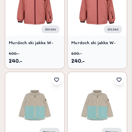
ZIG ZAG
ZIG ZAG
Murdoch ski jakke W-
Murdoch ski jakke W-
PRO 10000 - Withered
PRO 10000 - Withered
600.-
600.-
Rose - 98
Rose - 104
240.-
240.-
Mikk-Line
Mikk-Line