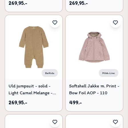
60
90
269,95.-
269,95.-
BeKids
Mikk-Line
Uld jumpsuit - solid -
Softshell Jakke m. Print -
Light Camel Melange -
Bow Foil AOP - 110
80
269,95.-
499.-