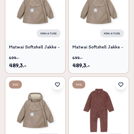
MINI A TURE
MINI A TURE
Matwai Softshell Jakke -
Matwai Softshell Jakke -
Grey brown - 18
Grey brown - 12
699.-
699.-
MDR./86
MDR./80
489,3.-
489,3.-
30%
50%