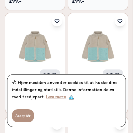
299.-
299.-
Mikk-Line
Mikk-Line
🍪 Hjemmesiden anvender cookies til at huske dine
Fleece Jakke - Stone
Fleece Jakke - Stone
indstillinger og statistik. Denne information deles
Blue - 122
Blue - 116
med tredjepart.
Læs mere
299.-
299.-
Acceptér