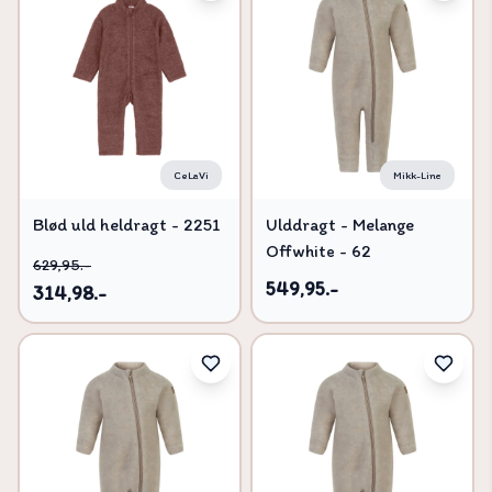
CeLaVi
Mikk-Line
Blød uld heldragt - 2251
Ulddragt - Melange
- 90
Offwhite - 62
629,95.-
549,95.-
314,98.-