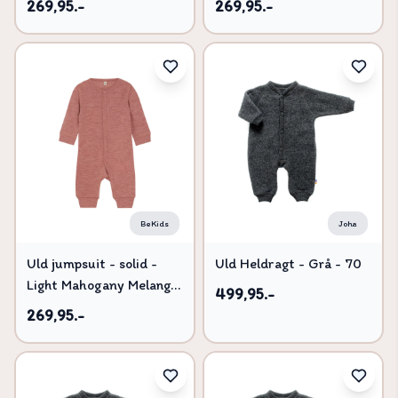
269,95.-
269,95.-
BeKids
Joha
Uld jumpsuit - solid -
Uld Heldragt - Grå - 70
Light Mahogany Melange
499,95.-
- 60
269,95.-