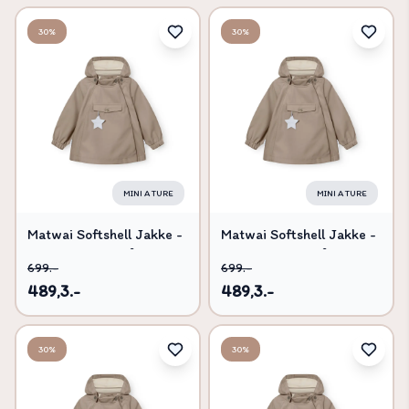
30%
30%
MINI A TURE
MINI A TURE
Matwai Softshell Jakke -
Matwai Softshell Jakke -
Grey brown - 3 ÅR/98
Grey brown - 5 ÅR/110
699.-
699.-
489,3.-
489,3.-
30%
30%