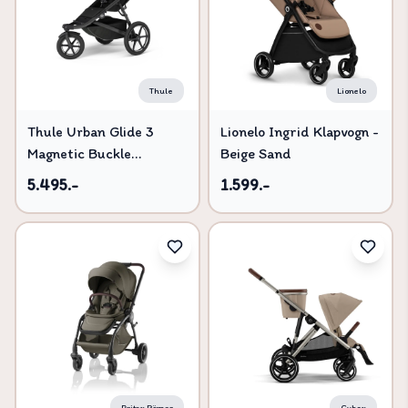
Thule
Lionelo
Thule Urban Glide 3
Lionelo Ingrid Klapvogn -
Magnetic Buckle
Beige Sand
Løbevogn - Black
5.495.-
1.599.-
Britax Römer
Cybex