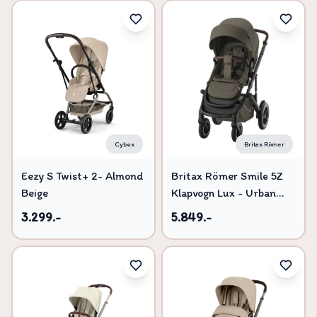
Cybex
Britax Römer
Eezy S Twist+ 2- Almond
Britax Römer Smile 5Z
Beige
Klapvogn Lux - Urban
Olive
3.299.-
5.849.-