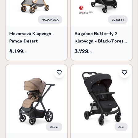
MOZOMOZA
Bugaboo
Mozomoza Klapvogn -
Bugaboo Butterfly 2
Panda Desert
Klapvogn - Black/Forest
Green
4.199.-
3.728.-
Odder
Joie