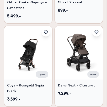
Odder Evoke Klapvogn -
Muze LX - coal
Sandstone
899.-
5.499.-
Cybex
Nuna
Coya - Rosegold Sepia
Demi Next - Chestnut
Black
7.299.-
3.599.-