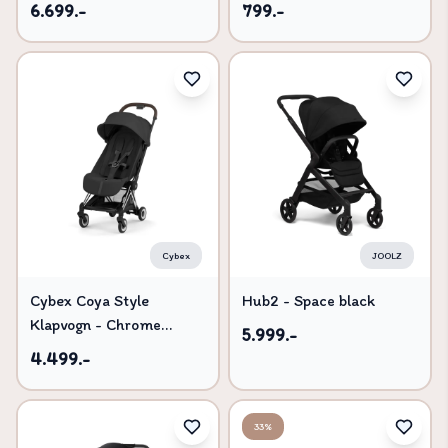
Graphite/Grey Melange
6.699.-
799.-
Cybex
JOOLZ
Cybex Coya Style
Hub2 - Space black
Klapvogn - Chrome
5.999.-
Brown/Sepia Black
4.499.-
33%