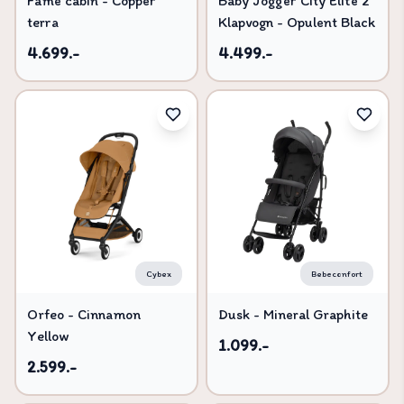
Fame cabin - Copper
Baby Jogger City Elite 2
terra
Klapvogn - Opulent Black
4.699.-
4.499.-
Cybex
Bebeconfort
Orfeo - Cinnamon
Dusk - Mineral Graphite
Yellow
1.099.-
2.599.-