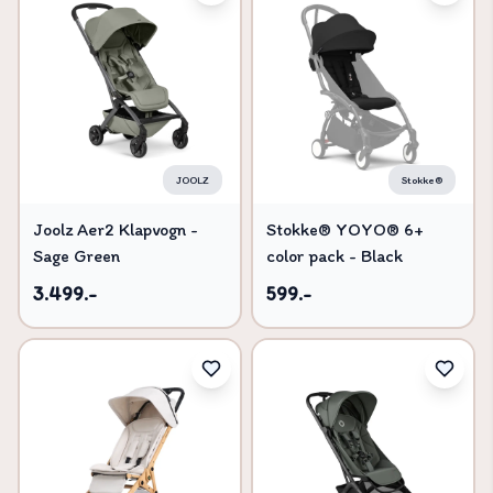
JOOLZ
Stokke®
Joolz Aer2 Klapvogn -
Stokke® YOYO® 6+
Sage Green
color pack - Black
3.499.-
599.-