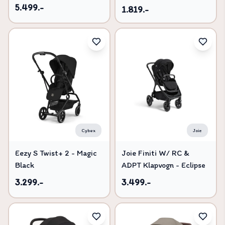
5.499.-
1.819.-
Cybex
Joie
Eezy S Twist+ 2 - Magic
Joie Finiti W/ RC &
Black
ADPT Klapvogn - Eclipse
3.299.-
3.499.-