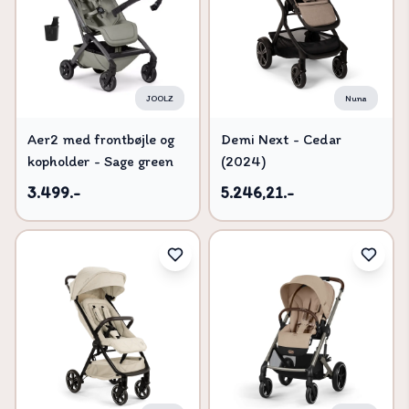
JOOLZ
Nuna
Aer2 med frontbøjle og
Demi Next - Cedar
kopholder - Sage green
(2024)
3.499.-
5.246,21.-