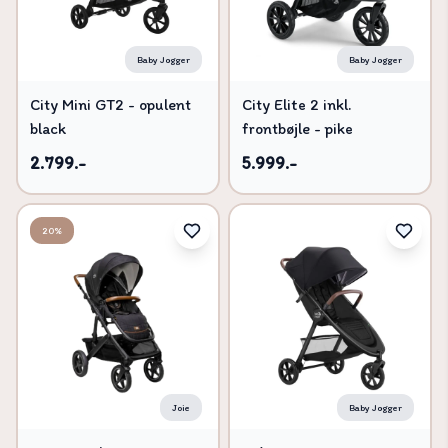
Baby Jogger
Baby Jogger
City Mini GT2 - opulent
City Elite 2 inkl.
black
frontbøjle - pike
2.799.-
5.999.-
20%
Joie
Baby Jogger