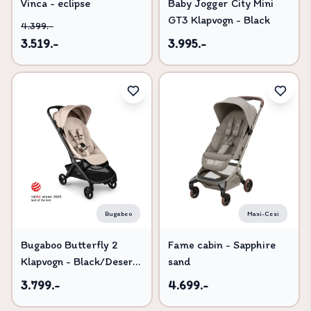
Vinca - eclipse
Baby Jogger City Mini
GT3 Klapvogn - Black
4.399.-
3.519.-
3.995.-
Bugaboo
Maxi-Cosi
Bugaboo Butterfly 2
Fame cabin - Sapphire
Klapvogn - Black/Desert
sand
Taupe
3.799.-
4.699.-