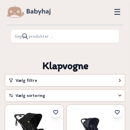
Klapvogne
Vælg filtre
Vælg sortering
Vælg sortering
Pris høj til lav