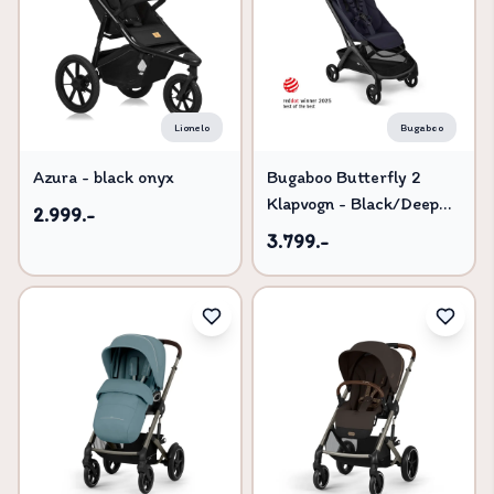
Pris lav til høj
Titel, A-Å
Titel, Å-A
Lionelo
Bugaboo
Azura - black onyx
Bugaboo Butterfly 2
Klapvogn - Black/Deep
2.999.-
Indigo
3.799.-