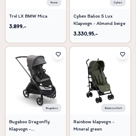
Nuna
Cybex
Trvl LX BMW Mica
Cybex Balios S Lux
Klapvogn - Almond beige
3.899.-
3.330,95.-
Bugaboo
Bebeconfort
Bugaboo Dragonfly
Rainbow klapvogn -
Klapvogn -
Mineral green