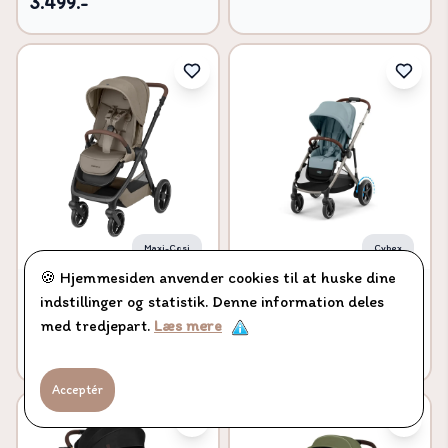
3.499.-
Maxi-Cosi
Cybex
🍪 Hjemmesiden anvender cookies til at huske dine
Oxford - Twillic Truffle
E-Gazelle S - Stormy
indstillinger og statistik. Denne information deles
Blue | light blue
med tredjepart.
Læs mere
4.199.-
8.899.-
Acceptér