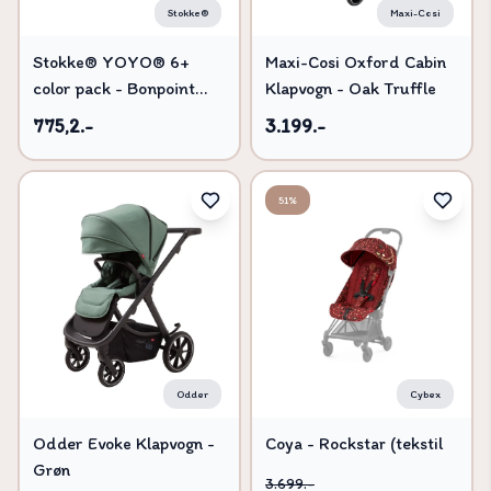
Stokke®
Maxi-Cosi
Stokke® YOYO® 6+
Maxi-Cosi Oxford Cabin
color pack - Bonpoint
Klapvogn - Oak Truffle
Beige
775,2.-
3.199.-
51%
Odder
Cybex
Odder Evoke Klapvogn -
Coya - Rockstar (tekstil
Grøn
sæde stof)
3.699.-