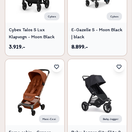
Cybex
Cybex
Cybex Talos S Lux
E-Gazelle S - Moon Black
Klapvogn - Moon Black
| black
3.919.-
8.899.-
Maxi-Cosi
Baby Jogger