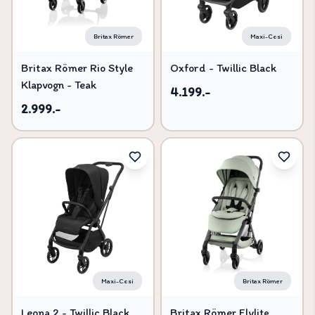
Britax Römer
Maxi-Cosi
Britax Römer Rio Style
Oxford - Twillic Black
Klapvogn - Teak
4.199.-
2.999.-
Maxi-Cosi
Britax Römer
Leona 2 - Twillic Black
Britax Römer Flylite