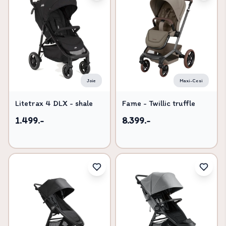
Joie
Maxi-Cosi
Litetrax 4 DLX - shale
Fame - Twillic truffle
1.499.-
8.399.-