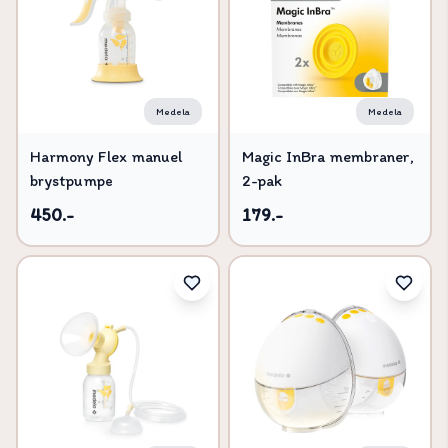
Medela
Medela
Harmony Flex manuel
Magic InBra membraner,
brystpumpe
2-pak
450.-
179.-