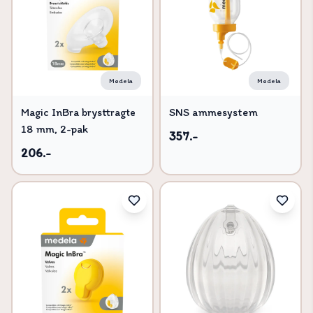
Pris lav til høj
Titel, A-Å
Titel, Å-A
Medela
Medela
Magic InBra brysttragte
SNS ammesystem
18 mm, 2-pak
357.-
206.-