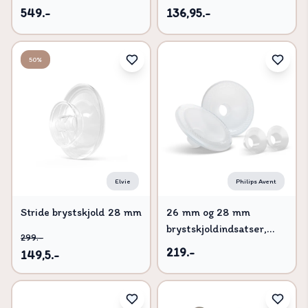
549.-
136,95.-
50%
Elvie
Philips Avent
Stride brystskjold 28 mm
26 mm og 28 mm
(2 pack)
brystskjoldindsatser,
299.-
håndfri.
219.-
149,5.-