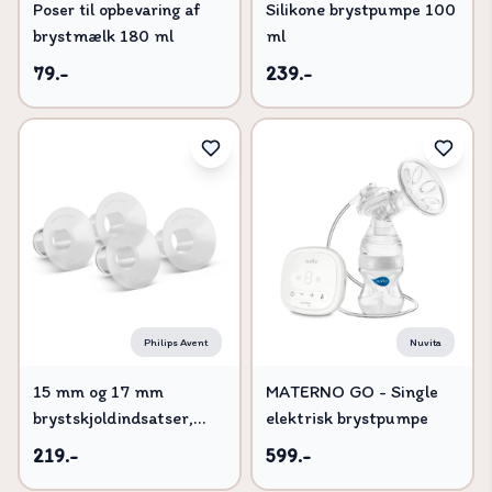
Poser til opbevaring af
Silikone brystpumpe 100
brystmælk 180 ml
ml
79.-
239.-
Philips Avent
Nuvita
15 mm og 17 mm
MATERNO GO - Single
brystskjoldindsatser,
elektrisk brystpumpe
håndfri.
219.-
599.-