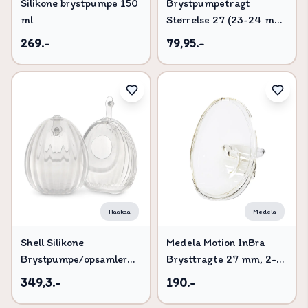
Silikone brystpumpe 150
Brystpumpetragt
ml
Størrelse 27 (23-24 mm)
1 stk
269.-
79,95.-
Haakaa
Medela
Shell Silikone
Medela Motion InBra
Brystpumpe/opsamler
Brysttragte 27 mm, 2-
120ml - 2-pak
pak
349,3.-
190.-