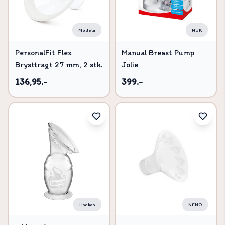
Medela
NUK
PersonalFit Flex
Manual Breast Pump
Brysttragt 27 mm, 2 stk.
Jolie
136,95.-
399.-
Haakaa
NENO