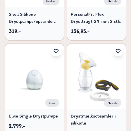
Haakaa
Medela
Shell Silikone
PersonalFit Flex
Brystpumpe/opsamler
Brysttragt 24 mm 2 stk.
75ml - 2-pak
319.-
136,95.-
Elvie
Medela
Elvie Single Brystpumpe
Brystmælksopsamler i
silikone
2.799.-