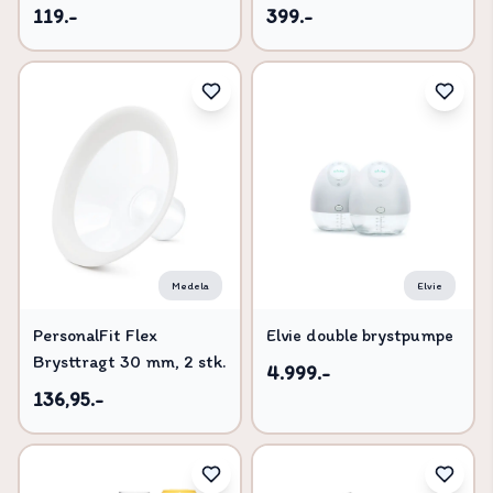
adapter
119.-
399.-
Medela
Elvie
PersonalFit Flex
Elvie double brystpumpe
Brysttragt 30 mm, 2 stk.
4.999.-
136,95.-