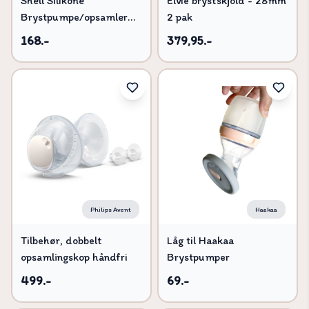
Shell Silikone
Elvie brystskjold - 28mm
Brystpumpe/opsamler
2 pak
75ml
168.-
379,95.-
Philips Avent
Haakaa
Tilbehør, dobbelt
Låg til Haakaa
opsamlingskop håndfri
Brystpumper
499.-
69.-