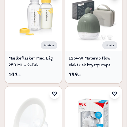
Medela
Nuvita
Mælkeflasker Med Låg
1264W Materno flow
250 ML - 2-Pak
elektrisk brystpumpe
147.-
749.-