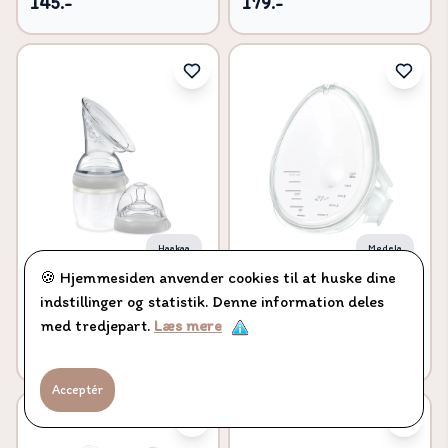
145.-
179.-
Haakaa
Medela
🍪 Hjemmesiden anvender cookies til at huske dine
Gen. 3 Brystpumpe inkl.
Hands-free brysttragt 27
indstillinger og statistik. Denne information deles
Flasketud
mm, 2 pk
med tredjepart.
Læs mere
199,95.-
145.-
Acceptér