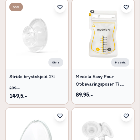
50%
Elvie
Medela
Stride brystskjold 24
Medela Easy Pour
mm (2 pack)
Opbevaringsposer Til
299.-
Brystmælk - 25 stk
89,95.-
149,5.-