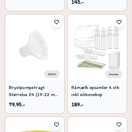
145.-
NENO
Haakaa
Brystpumpetragt
Råmælk opsamler 6 stk
Størrelse 24 (19-22 mm)
inkl silikonekop
1 stk
79,95.-
189.-