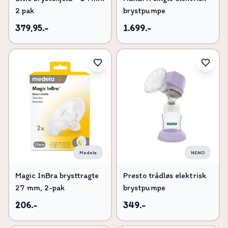
2 pak
brystpumpe
379,95.-
1.699.-
Medela
NENO
Magic InBra brysttragte
Presto trådløs elektrisk
27 mm, 2-pak
brystpumpe
206.-
349.-