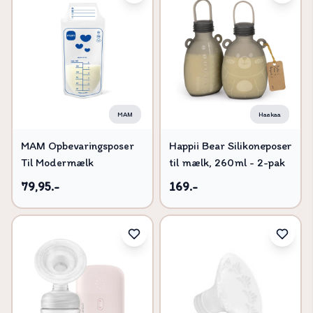
MAM
Haakaa
MAM Opbevaringsposer
Happii Bear Silikoneposer
Til Modermælk
til mælk, 260ml - 2-pak
79,95.-
169.-