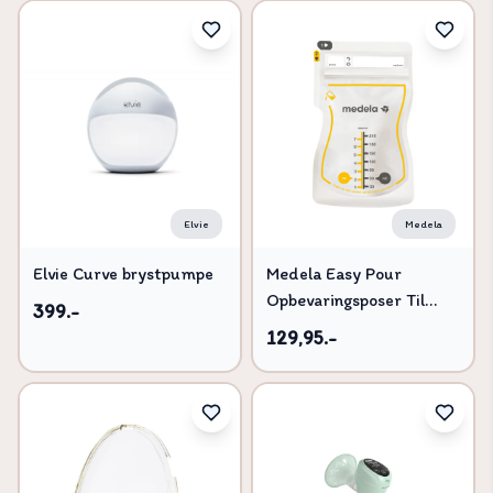
Elvie
Medela
Elvie Curve brystpumpe
Medela Easy Pour
Opbevaringsposer Til
399.-
Brystmælk - 50 stk
129,95.-