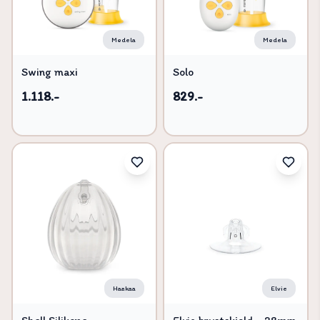
Medela
Medela
Swing maxi
Solo
1.118.-
829.-
Haakaa
Elvie