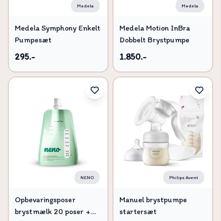
Medela
Medela
Medela Symphony Enkelt
Medela Motion InBra
Pumpesæt
Dobbelt Brystpumpe
295.-
1.850.-
NENO
Philips Avent
Opbevaringsposer
Manuel brystpumpe
brystmælk 20 poser +
startersæt