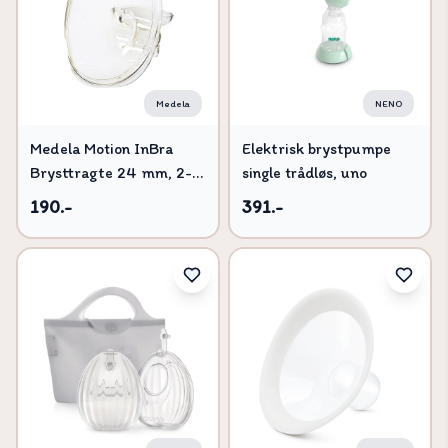
Medela
NENO
Medela Motion InBra
Elektrisk brystpumpe
Brysttragte 24 mm, 2-
single trådløs, uno
pak
190.-
391.-