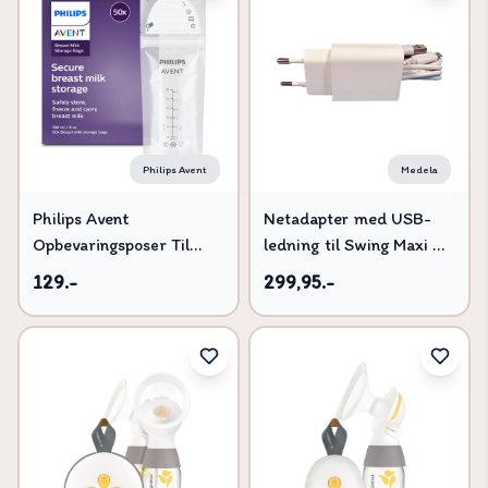
Philips Avent
Medela
Philips Avent
Netadapter med USB-
Opbevaringsposer Til
ledning til Swing Maxi &
Brystmælk 50 stk
Solo
129.-
299,95.-