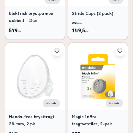
Elektrisk brystpumpe
Stride Cups (2 pack)
dobbelt - Due
299.-
579.-
149,5.-
Medela
Medela
Hands-free brysttragt
Magic InBra
24 mm, 2 pk
tragtventiler, 2-pak