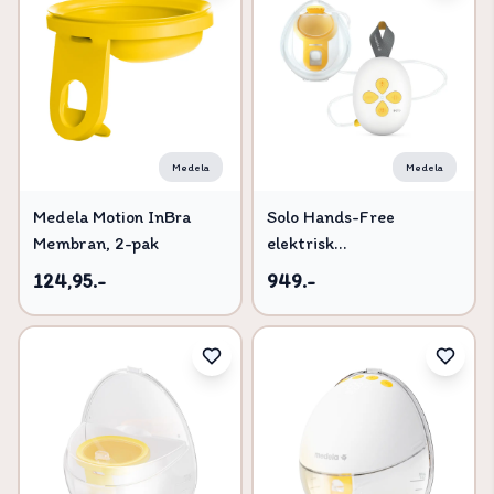
Medela
Medela
Medela Motion InBra
Solo Hands-Free
Membran, 2-pak
elektrisk
enkeltbrystpumpe
124,95.-
949.-