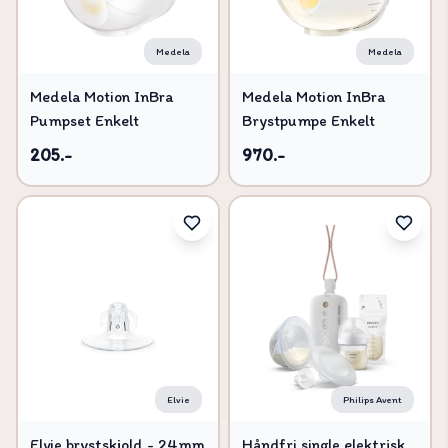
Medela
Medela
Medela Motion InBra
Medela Motion InBra
Pumpset Enkelt
Brystpumpe Enkelt
205.-
970.-
Elvie
Philips Avent
Elvie brystskjold - 24mm
Håndfri single elektrisk