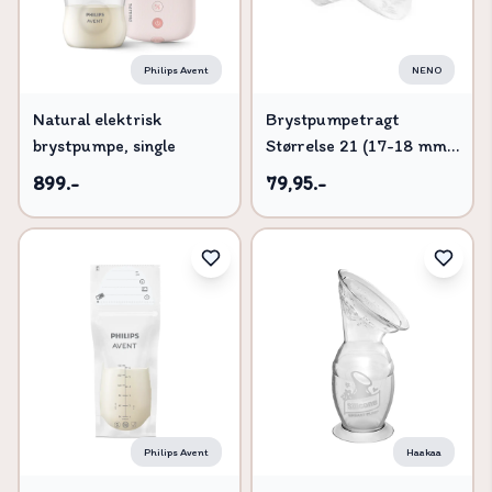
Philips Avent
NENO
Natural elektrisk
Brystpumpetragt
brystpumpe, single
Størrelse 21 (17-18 mm)
1 stk
899.-
79,95.-
Philips Avent
Haakaa