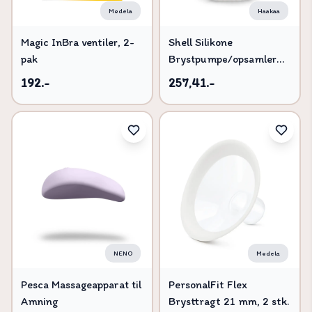
Medela
Haakaa
Magic InBra ventiler, 2-
Shell Silikone
pak
Brystpumpe/opsamler
120ml - Onesize
192.-
257,41.-
NENO
Medela
Pesca Massageapparat til
PersonalFit Flex
Amning
Brysttragt 21 mm, 2 stk.