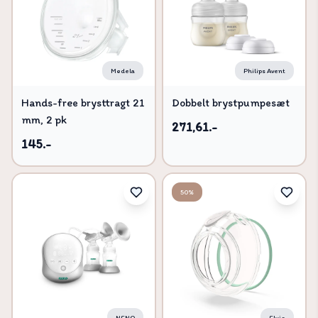
Medela
Philips Avent
Hands-free brysttragt 21
Dobbelt brystpumpesæt
mm, 2 pk
271,61.-
145.-
50%
NENO
Elvie