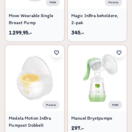
MAM
Medela
Move Wearable Single
Magic InBra beholdere,
Breast Pump
2-pak
1.299,95.-
345.-
Medela
MAM
Medela Motion InBra
Manuel Brystpumpe
Pumpset Dobbelt
297.-