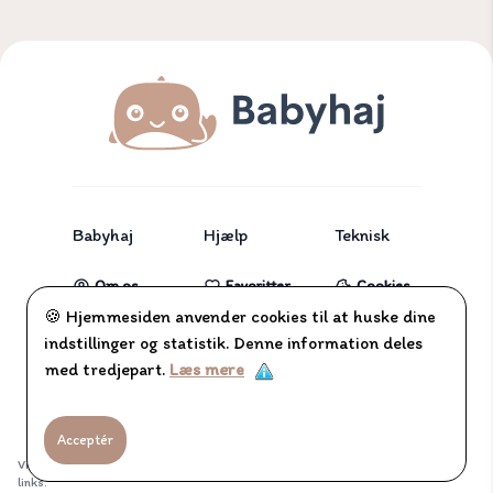
Babyhaj
Hjælp
Teknisk
Om os
Favoritter
Cookies
🍪 Hjemmesiden anvender cookies til at huske dine
Partnere
Tjekliste
indstillinger og statistik. Denne information deles
Blog
med tredjepart.
Læs mere
Kontakt
Acceptér
Vi samarbejder med en række firmaer, og henviser til disse gennem affiliate
links.